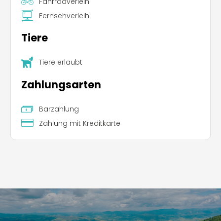
Fahrradverleih
Fernsehverleih
Tiere
Tiere erlaubt
Zahlungsarten
Barzahlung
Zahlung mit Kreditkarte
Leaflet
|
©
Koobcamp S.r.l.