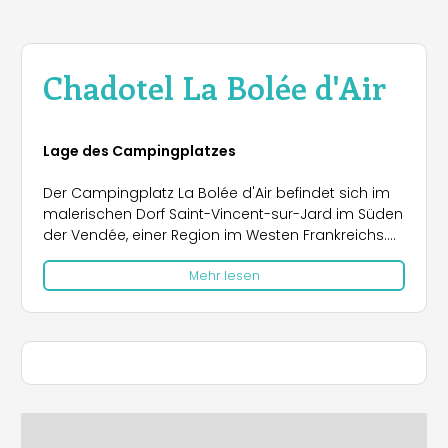
Chadotel La Bolée d'Air
Lage des Campingplatzes
Der Campingplatz La Bolée d'Air befindet sich im
malerischen Dorf Saint-Vincent-sur-Jard im Süden
der Vendée, einer Region im Westen Frankreichs.
Die Anlage liegt nur 900 Meter vom Strand Bouil
Mehr lesen
entfernt, einem ruhigen, nicht überwachten Strand,
während der größere Strand des Rocher nur 2 km
entfernt ist und in den Monaten Juli und August
überwacht wird. Die Umgebung bietet eine
außergewöhnliche natürliche Schönheit, die mit
einer reichen Flora und Fauna begeistert. Für
Geschichtsinteressierte bietet die Region
zahlreiche kulturelle Highlights: Abteien, Mühlen,
Schlösser und das Georges Clémenceau