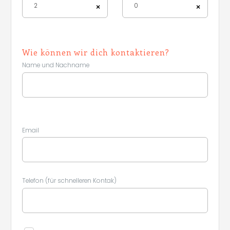
2
0
×
×
Leaflet
|
©
Koobcamp S.r.l.
Wie können wir dich kontaktieren?
Name und Nachname
Email
Telefon (für schnelleren Kontak)