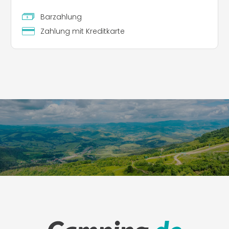
Barzahlung
Zahlung mit Kreditkarte
Leaflet
|
©
Koobcamp S.r.l.