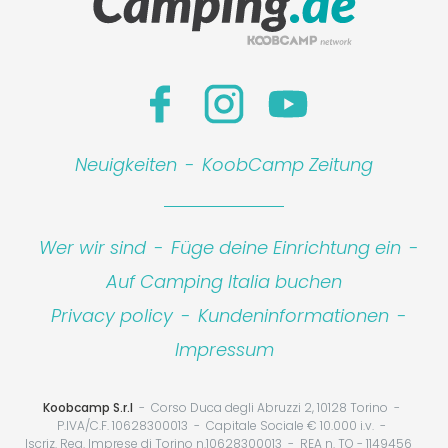
Neuigkeiten
-
KoobCamp Zeitung
Wer wir sind
-
Füge deine Einrichtung ein
-
Auf Camping Italia buchen
Privacy policy
-
Kundeninformationen
-
Impressum
Koobcamp S.r.l
Corso Duca degli Abruzzi 2, 10128 Torino
P.IVA/C.F. 10628300013
Capitale Sociale € 10.000 i.v.
Iscriz. Reg. Imprese di Torino n.10628300013
REA n. TO - 1149456