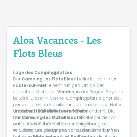
Aloa Vacances - Les
Flots Bleus
Lage des Campingplatzes
Der
Camping Les Flots Bleus
befindet sich in
La
Faute-sur-Mer
, einem ruhigen Ort an der
südlichen Küste der
Vendée
, in der Region Pays de
la Loire. Dieser 4-Sterne-Campingplatz eignet sich
perfekt für einen Familienurlaub inmitten der Natur
und ist nur
Unterkünfte und Mietunterkünfte
200 Meter vom Strand
entfernt. Die
ausgezeichnete Lage ermöglicht es, die
Der
Camping Les Flots Bleus
bietet eine Vielzahl
natürlichen Schönheiten der Umgebung zu
von Unterkünften, die für verschiedene
erkunden, wie die langen Sandstrände,
Urlaubstypen geeignet sind. Zu den Unterkünften
Kiefernwälder und malerische Küstengebiete.
gehören
Mobilheime
und
Stellplätze
, die einen