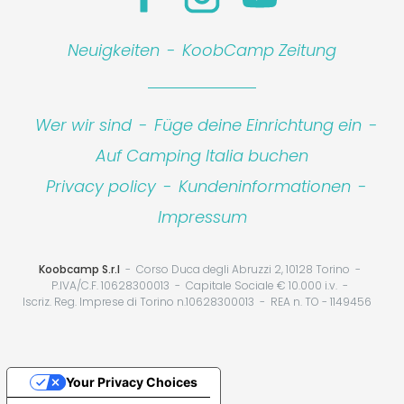
Neuigkeiten
-
KoobCamp Zeitung
Wer wir sind
-
Füge deine Einrichtung ein
-
Auf Camping Italia buchen
Leaflet
|
©
Koobcamp S.r.l.
Privacy policy
-
Kundeninformationen
-
Impressum
Koobcamp S.r.l
Corso Duca degli Abruzzi 2, 10128 Torino
P.IVA/C.F. 10628300013
Capitale Sociale € 10.000 i.v.
Iscriz. Reg. Imprese di Torino n.10628300013
REA n. TO - 1149456
Your Privacy Choices