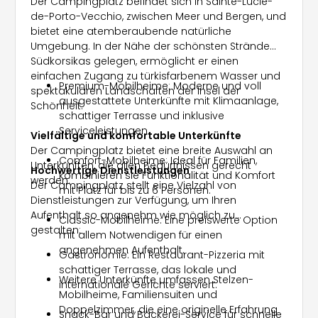
Der Campingplatz befindet sich in Sainte-Lucie-
de-Porto-Vecchio, zwischen Meer und Bergen, und
bietet eine atemberaubende natürliche
Umgebung. In der Nähe der schönsten Strände
Südkorsikas gelegen, ermöglicht er einen
einfachen Zugang zu türkisfarbenem Wasser und
Premium-Mobilheime: Moderne und voll
spektakulären Landschaften der Insel der
ausgestattete Unterkünfte mit Klimaanlage,
Schönheit.
schattiger Terrasse und inklusive
Serviceleistungen.
Vielfältige und komfortable Unterkünfte
Der Campingplatz bietet eine breite Auswahl an
Comfort-Mobilheime: Ideal für Familien,
Unterkünften, die allen Bedürfnissen gerecht
Hochwertige Dienstleistungen
kombinieren sie Funktionalität und Komfort
werden:
Der Campingplatz stellt eine Vielzahl von
mit Platz für bis zu 6 Personen.
Dienstleistungen zur Verfügung, um Ihren
Aufenthalt so angenehm wie möglich zu
Classic-Mobilheime: Eine preiswerte Option
gestalten:
mit allem Notwendigen für einen
angenehmen Aufenthalt.
Gastronomie: Ein Restaurant-Pizzeria mit
schattiger Terrasse, das lokale und
Weitere Unterkünfte umfassen Stelzen-
internationale Gerichte serviert.
Mobilheime, Familiensuiten und
Doppelzimmer, die eine originelle Erfahrung
Snack-Bar und Bäckerei-Service für schnelle