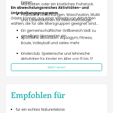
bieten.
Mahlzeiten oder ein köstliches Frühstück.
Ein abwechslungsreiches Aktivitäten- und
Unterhaltungsprogramm
Praktische Einrichtungen: Waschsalon, WLAN
Gäste können aus einer Vielzahl von Aktivitäten
und Ladestationen für Elektrofahrzeuge.
wählen, die für alle Altersgruppen geeignet sind:
Ein gemeinschaftlicher Grillbereich lädt zu
geselligen Momenten ein.
Sportliche Aktivitäten: Aquagym, Fitness,
Boule, Volleyball und vieles mehr.
Kinderclub: Spielerische und lehrreiche
Aktivitäten für Kinder im Alter von 6 bis 12
Jahren, betreut von erfahrenen Animateuren.
Mehr lesen
Abendunterhaltung: Themenabende, Shows,
Karaoke und Tanzabende sorgen für
unvergessliche gemeinsame Erlebnisse mit
Familie oder Freunden.
Empfohlen für
Für Entspannung steht ein
familienfreundlicher Wasserpark mit
für ein echtes Naturerlebnis
beheizten Pools, Wasserrutschen und einem