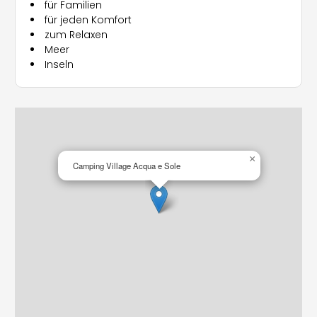
für Familien
Solarium zur Verfügung.
für jeden Komfort
zum Relaxen
Der Campingplatz bietet eine einzigartige
Meer
Kombination aus Komfort, Natur und
Inseln
Unterhaltung – für unvergessliche Ferien
unter der Sonne Korsikas.
×
Camping Village Acqua e Sole