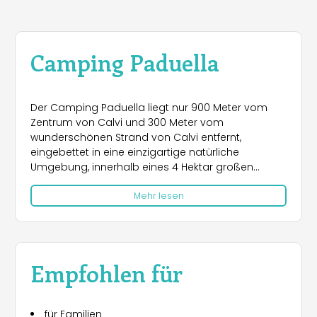
Camping Paduella
Der Camping Paduella liegt nur 900 Meter vom
Zentrum von Calvi und 300 Meter vom
wunderschönen Strand von Calvi entfernt,
eingebettet in eine einzigartige natürliche
Umgebung, innerhalb eines 4 Hektar großen
Pinienwaldes mit üppiger Mittelmeervegetation.
Mehr lesen
Die ideale Lage ermöglicht es den Gästen, die
Region Balagne mit ihren malerischen Dörfern,
traumhaften Stränden und beeindruckenden
Berglandschaften leicht zu entdecken. Zu den
Sehenswürdigkeiten in der Nähe zählen die
Empfohlen für
historische Zitadelle von Calvi, die genuesischen
Festungen sowie das Naturreservat Scandola und
die umliegenden Berge.
für Familien