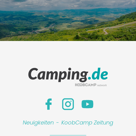
Leaflet
|
©
Koobcamp S.r.l.
Neuigkeiten
-
KoobCamp Zeitung