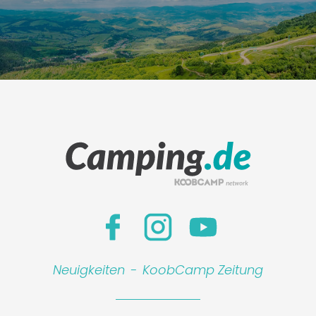
Neuigkeiten
-
KoobCamp Zeitung