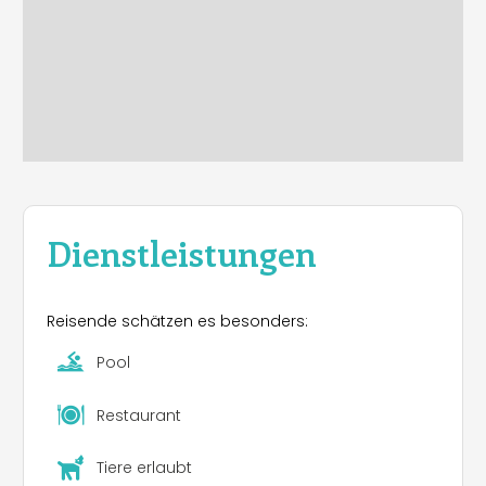
wunderbare Möglichkeiten für Reitausflüge,
Wanderungen in der Natur und kulturelle
Aktivitäten. Ein idealer Ort für alle, die Entspannung,
Spaß und Abenteuer suchen.
Dienstleistungen
Reisende schätzen es besonders:
Pool
Restaurant
Tiere erlaubt