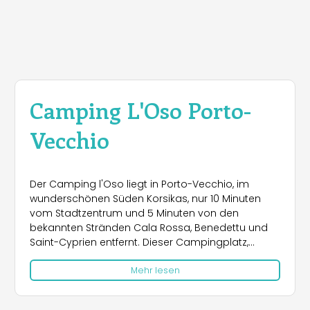
Camping L'Oso Porto-
Vecchio
Der Camping l'Oso liegt in Porto-Vecchio, im
wunderschönen Süden Korsikas, nur 10 Minuten
vom Stadtzentrum und 5 Minuten von den
bekannten Stränden Cala Rossa, Benedettu und
Saint-Cyprien entfernt. Dieser Campingplatz,
eingebettet in eine ruhige und grüne Umgebung
Mehr lesen
von 4 Hektar, bietet eine ideale Lage, um die
natürlichen Schönheiten der Region zu entdecken.
Die Nähe zu Sehenswürdigkeiten wie den Stränden