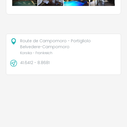
Route de Campomoro - Portigliolo
Belvedere-Campomoro
Korsika - Frankreich
41.6412 - 8.8681