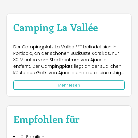
Camping La Vallée
Der Campingplatz La Vallée *** befindet sich in
Porticcio, an der schönen Südküste Korsikas, nur
30 Minuten vom Stadtzentrum von Ajaccio
entfernt. Der Campingplatz liegt an der südlichen
Küste des Golfs von Ajaccio und bietet eine ruhige,
grüne Umgebung, die ideal für einen entspannten
Mehr lesen
Urlaub im Einklang mit der Natur ist. Die Umgebung
eignet sich hervorragend für Ausflüge, mit
zahlreichen Wanderwegen und
Sehenswürdigkeiten wie Ajaccio, das mit Napoleon
Bonaparte verbunden ist, sowie der
Empfohlen für
nahegelegenen Stadt Sartène, die mit ihren
malerischen mittelalterlichen Straßen beeindruckt.
Weiter südlich liegt Bonifacio, das mit seinen
für Familien
beeindruckenden weißen Klippen einen