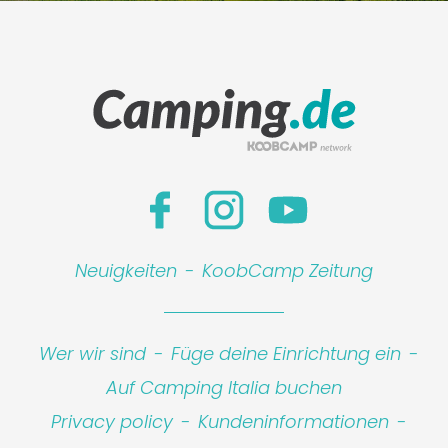
Neuigkeiten
-
KoobCamp Zeitung
Wer wir sind
-
Füge deine Einrichtung ein
-
Auf Camping Italia buchen
Leaflet
|
©
Koobcamp S.r.l.
Privacy policy
-
Kundeninformationen
-