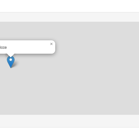
×
icce