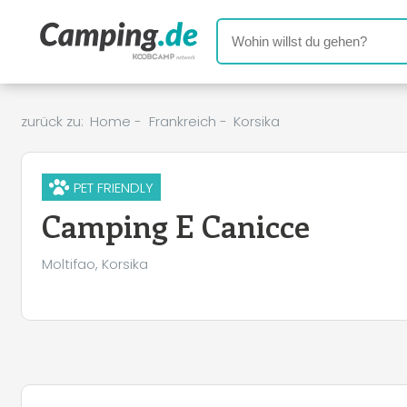
zurück zu:
Home
-
Frankreich
-
Korsika
PET FRIENDLY
Camping E Canicce
Moltifao, Korsika