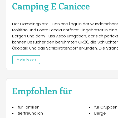
Camping E Canicce
Der Campingplatz E Canicce liegt in der wunderschöne
Moltifao und Ponte Leccia entfernt. Eingebettet in eine
Bergen und dem Fluss Asco umgeben, der sich perfe
können Besucher den berühmten GR20, die Schluchten
Ökopark und das Schildkrötendorf erkunden. Die Stränd
etwa 20 Minuten entfernt.
Mehr lesen
Die Unterkünfte umfassen schattige Stellplätze in Flus
authentische Steinhäuser und voll ausgestattete Mobi
private Terrassen mit Gartenmöbeln und Grillmöglichke
Empfohlen für
Der Campingplatz bietet zwei Schwimmbäder, ein Boule
wie einen Grillplatz und eine Terrasse für Aperitifs. Ein
während zusätzliche Dienstleistungen wie Fahrradverle
für Familien
für Gruppen
Motorradfahrer das Angebot abrunden.
tierfreundlich
Berge