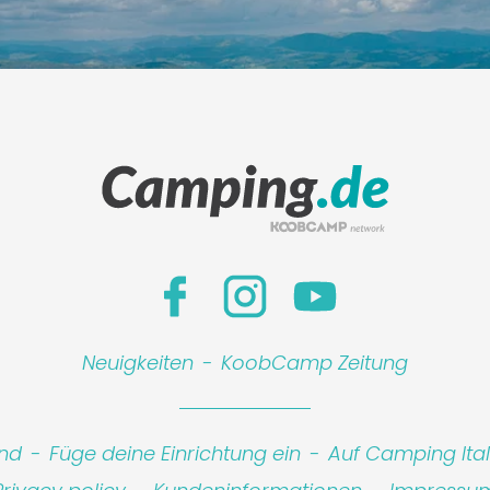
Leaflet
|
©
Koobcam
Neuigkeiten
-
KoobCamp Zeitung
ind
-
Füge deine Einrichtung ein
-
Auf Camping Ita