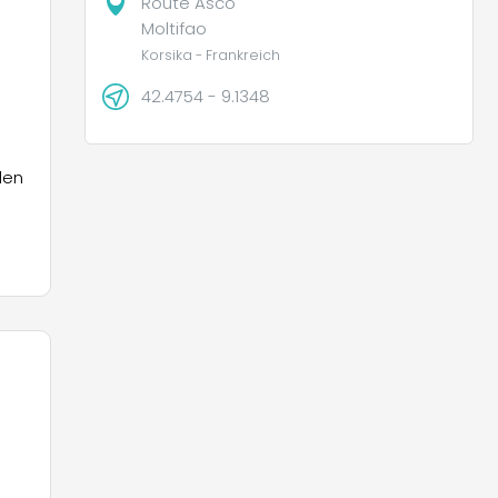
Route Asco
Moltifao
Korsika - Frankreich
42.4754 - 9.1348
den
er,
che