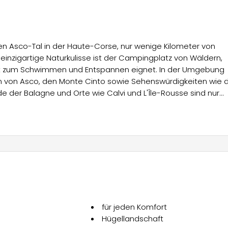
n Asco-Tal in der Haute-Corse, nur wenige Kilometer von
 einzigartige Naturkulisse ist der Campingplatz von Wäldern,
kt zum Schwimmen und Entspannen eignet. In der Umgebung
 von Asco, den Monte Cinto sowie Sehenswürdigkeiten wie 
e der Balagne und Orte wie Calvi und L'Île-Rousse sind nur
snähe, fertig aufgebaute Zelte für Radfahrer und Motorradfahr
lheime. Alle Unterkünfte bieten gut ausgestattete Küchen,
iten und sorgen für Komfort und Nähe zur Natur.
feld, einen Spielplatz für Kinder sowie Gemeinschaftsberei
 Food Truck serviert lokale Gerichte aus regionalen Produkten,
ih, Wäscherei und Unterstützung für Radfahrer und
für jeden Komfort
Hügellandschaft