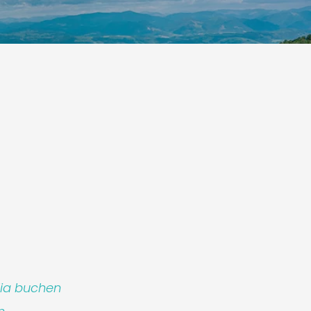
p S.r.l.
lia buchen