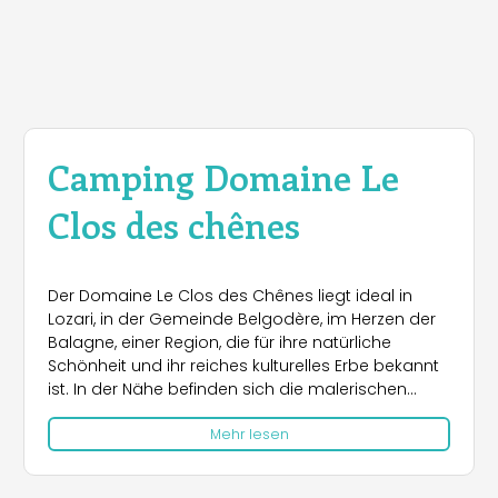
Camping Domaine Le
Clos des chênes
Der Domaine Le Clos des Chênes liegt ideal in
Lozari, in der Gemeinde Belgodère, im Herzen der
Balagne, einer Region, die für ihre natürliche
Schönheit und ihr reiches kulturelles Erbe bekannt
ist. In der Nähe befinden sich die malerischen
Städte Calvi und L'Île-Rousse, die mit dem Auto in
Mehr lesen
wenigen Minuten zu erreichen sind und zahlreiche
Möglichkeiten für Besichtigungen, Einkäufe und
Entspannung bieten. Nur 10 Gehminuten entfernt