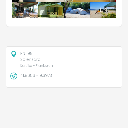
+4
RN 198
Solenzara
Korsika - Frankreich
41.8656 - 9.3973