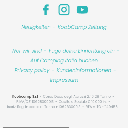
Neuigkeiten
-
KoobCamp Zeitung
Wer wir sind
-
Füge deine Einrichtung ein
-
Auf Camping Italia buchen
Privacy policy
-
Kundeninformationen
-
Leaflet
|
©
Koobcamp S.r.l.
Impressum
Koobcamp S.r.l
Corso Duca degli Abruzzi 2, 10128 Torino
P.IVA/C.F. 10628300013
Capitale Sociale € 10.000 i.v.
Iscriz. Reg. Imprese di Torino n.10628300013
REA n. TO - 1149456