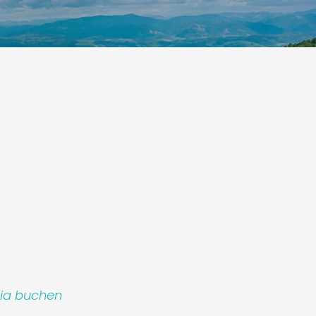
p S.r.l.
lia buchen