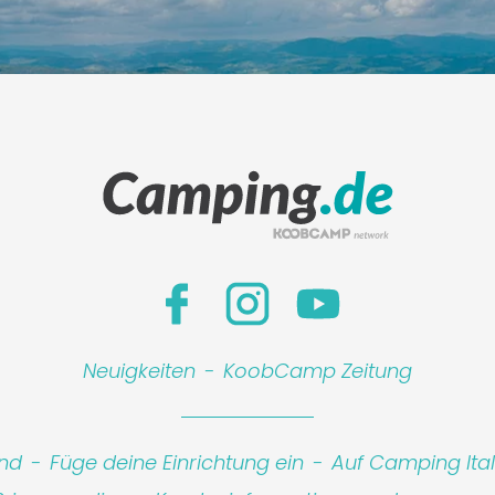
Leaflet
|
©
Koobcam
Neuigkeiten
-
KoobCamp Zeitung
ind
-
Füge deine Einrichtung ein
-
Auf Camping Ita