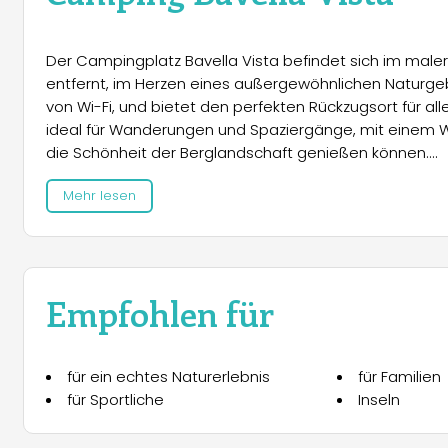
Der Campingplatz Bavella Vista befindet sich im male
entfernt, im Herzen eines außergewöhnlichen Naturgebi
von Wi-Fi, und bietet den perfekten Rückzugsort für a
ideal für Wanderungen und Spaziergänge, mit einem 
die Schönheit der Berglandschaft genießen können.
Mehr lesen
Der Campingplatz bietet 53 Stellplätze für Zelte und W
bis 25 m². Die Mobilheime sind mit einer voll ausges
(140x200 cm), einem Raum mit zwei Einzelbetten (90x190
variieren je nach Saison und liegen zwischen 70 € und 
Empfohlen für
Zusätzlich können Zimmer und Studios gemietet werden
Saison. Der Campingplatz verfügt über moderne Annehm
eingeschränkter Mobilität.
für ein echtes Naturerlebnis
für Familien
für Sportliche
Inseln
Es gibt zahlreiche Freizeitmöglichkeiten und Entspa
es ermöglichen, die natürliche Schönheit der Umgebung