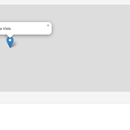
×
a Vista