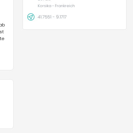
Korsika - Frankreich
41.7551 - 9.1717
nab
st
te
17
e
it
die
,