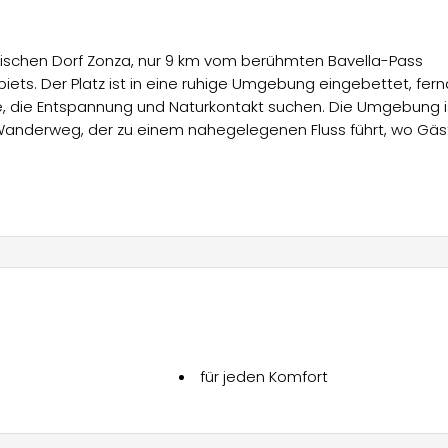
rischen Dorf Zonza, nur 9 km vom berühmten Bavella-Pass
ets. Der Platz ist in eine ruhige Umgebung eingebettet, fer
lle, die Entspannung und Naturkontakt suchen. Die Umgebung i
Wanderweg, der zu einem nahegelegenen Fluss führt, wo Gäs
ohnmobile sowie 7 Mobilheime (Gitotel) mit einer Fläche von 
tatteten Küche, einem Schlafzimmer mit einem Doppelbett
 cm), Bad, WC, Gartentisch und Grill ausgestattet. Die Preis
95 € pro Nacht.
, mit Preisen zwischen 70 € und 95 € pro Nacht, je nach
lichkeiten, darunter sanitäre Einrichtungen für Menschen m
für jeden Komfort
nnungsangebote, wie den einfachen Zugang zu Wanderwegen, 
 zu entdecken. Der Campingplatz ist die ideale Wahl für alle