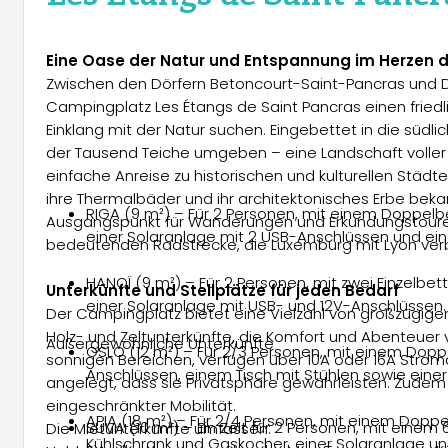
Eine Oase der Natur und Entspannung im Herzen 
Zwischen den Dörfern Betoncourt-Saint-Pancras und D
Campingplatz Les Étangs de Saint Pancras einen friedli
Einklang mit der Natur suchen. Eingebettet in die südl
der Tausend Teiche umgeben – eine Landschaft voller 
einfache Anreise zu historischen und kulturellen Städte
ihre Thermalbäder und ihr architektonisches Erbe beka
RIGA (9 m²) – Für 2 Personen, mit einem Doppelbe
Ausgangspunkt für Wanderungen und Erkundungstouren 
einer Solaranlage mit 2 USB-Anschlüssen und ei
bedeutenden Radstrecke, die Luxemburg mit Lyon verbi
HANOÏ (9 m²) – Für 2 Personen, mit zwei Einzelbett
Unterkünfte und Stellplätze für jeden Bedarf
einer Solaranlage mit USB- und 12V-Anschlüssen.
Der Campingplatz bietet eine Vielzahl von großzügigen 
Holz- und Zeltunterkünfte, die Komfort und Abenteuer v
Außergewöhnliche Unterkünfte
OSLO (12 m²) – Für 2/3 Personen, mit einem Dopp
sonnigen Bereichen, verfügen über 10A oder 16A Stroma
Anschlüssen, einem Tisch mit Stühlen sowie ein
angelegt, dass sie Privatsphäre gewährleisten. Zudem g
eingeschränkter Mobilität.
APIA (18 m²) – Für 2/4 Personen, mit einem Doppe
SUVA (10 m²) – Ein Zelt für 2 Personen, mit ein
Die Mietunterkünfte umfassen:
Kühlschrank und Gaskocher, einer Solaranlage u