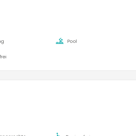
ng
Pool
frei