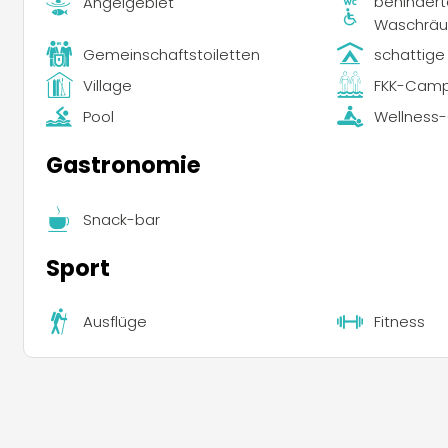
behinder
Angelgebiet
Waschrä
Gemeinschaftstoiletten
schattige 
Village
FKK-Camp
Pool
Wellness
Gastronomie
Snack-bar
Sport
Ausflüge
Fitness