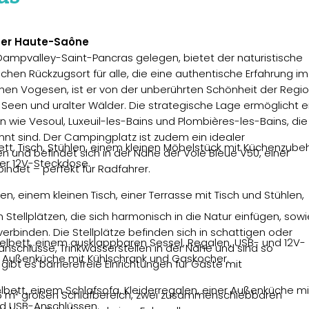
der Haute-Saône
ampvalley-Saint-Pancras gelegen, bietet der naturistische
chen Rückzugsort für alle, die eine authentische Erfahrung im
ichen Vogesen, ist er von der unberührten Schönheit der Regi
Seen und uralter Wälder. Die strategische Lage ermöglicht e
n wie Vesoul, Luxeuil-les-Bains und Plombières-les-Bains, die 
nnt sind. Der Campingplatz ist zudem ein idealer
tt, Tisch, Stühlen, einem kleinen Möbelstück mit Küchenzubeh
und befindet sich in der Nähe der Voie Bleue V50, einer
ner 12V-Steckdose.
ndet – perfekt für Radfahrer.
en, einem kleinen Tisch, einer Terrasse mit Tisch und Stühlen,
Stellplätzen, die sich harmonisch in die Natur einfügen, sowi
erbinden. Die Stellplätze befinden sich in schattigen oder
elbett, einem ausklappbaren Sessel, Regalen, USB- und 12V-
nschlüsse, Trinkwasserstellen in der Nähe und sind so
er Außenküche mit Kühlschrank und Gaskocher.
ibt es barrierefreie Einrichtungen für Gäste mit
lbett, einem Schlafsofa, Kleiderregalen, einer Außenküche mi
em 6 m² großen Schlafbereich, zwei zusammenschiebbaren
nd USB-Anschlüssen.