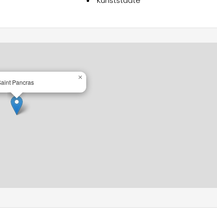
Kunststädte
itäten, die regelmäßig auf der Facebook-Seite aktualisiert
 Fahrradtouren oder Ausritten erkunden oder sich in den
und Plombières-les-Bains entspannen.
enangeln, oder sich bei Bootsfahrten, Tretbooten oder
en, die sich entspannen möchten, stehen eine Naturbadezone
×
aint Pancras
auch im halbmondförmigen Pool (11m x 6m, 1,20m tief) möglich
es, da das Wasser nicht beheizt ist.
erkünften und seinem nachhaltigen Konzept ist Les Étangs de
n naturistischen Urlaub voller Ruhe, Entdeckung und Outdoor-