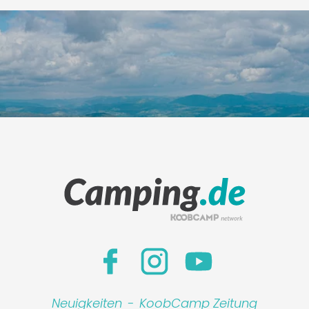
Neuigkeiten
-
KoobCamp Zeitung