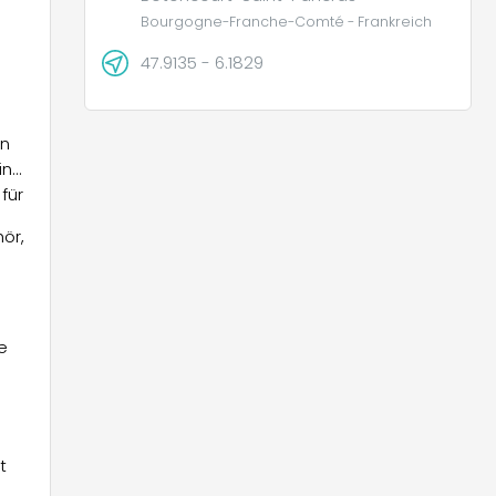
Bourgogne-Franche-Comté - Frankreich
47.9135 - 6.1829
on
ine
für
ör,
e
t