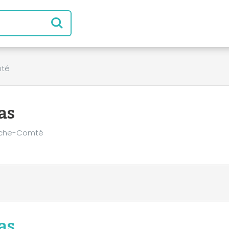
mté
as
anche-Comté
as