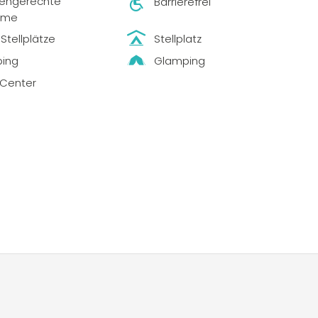
tengerechte
Barrierefrei
ume
Stellplätze
Stellplatz
ing
Glamping
-Center