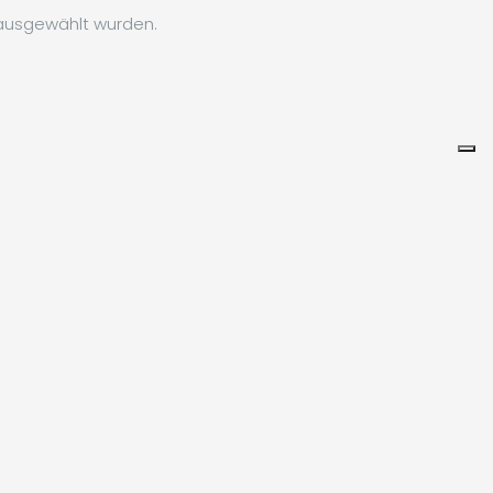
 ausgewählt wurden.
Leaflet
|
©
Koobcamp S.r.l.