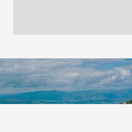
Leaflet
|
©
Koobcamp S.r.l.