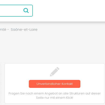
mté
-
Saône-et-Loire
Unverbindlicher Kontakt
Fragen Sie nach einem Angebot an alle Strukturen auf dieser
Seite nur mit einem Klick!