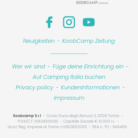
Neuigkeiten
-
KoobCamp Zeitung
Wer wir sind
-
Füge deine Einrichtung ein
-
Auf Camping Italia buchen
Privacy policy
-
Kundeninformationen
-
Impressum
Koobcamp S.r.l
Corso Duca degli Abruzzi 2, 10128 Torino
P.IVA/C.F. 10628300013
Capitale Sociale € 10.000 i.v.
Iscriz. Reg. Imprese di Torino n.10628300013
REA n. TO - 1149456