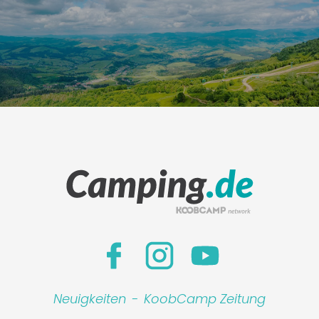
Neuigkeiten
-
KoobCamp Zeitung