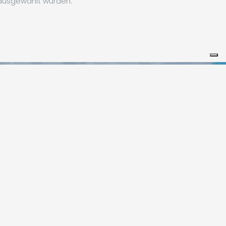
 ausgewählt wurden.
Leaflet
|
©
Koobcamp S.r.l.