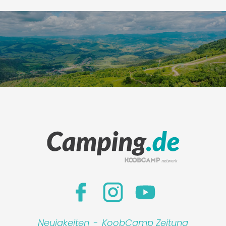
Neuigkeiten
-
KoobCamp Zeitung