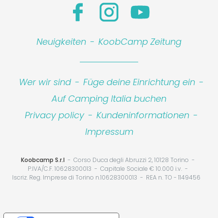
Neuigkeiten
-
KoobCamp Zeitung
Wer wir sind
-
Füge deine Einrichtung ein
-
Auf Camping Italia buchen
Privacy policy
-
Kundeninformationen
-
Impressum
Koobcamp S.r.l
Corso Duca degli Abruzzi 2, 10128 Torino
P.IVA/C.F. 10628300013
Capitale Sociale € 10.000 i.v.
Iscriz. Reg. Imprese di Torino n.10628300013
REA n. TO - 1149456