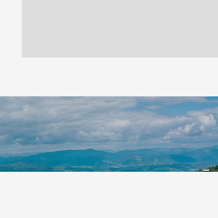
Leaflet
|
©
Koobcamp S.r.l.