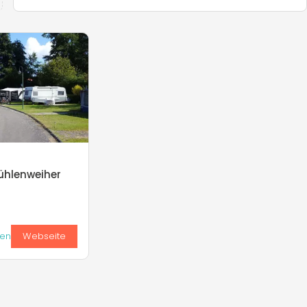
ühlenweiher
ken
Webseite