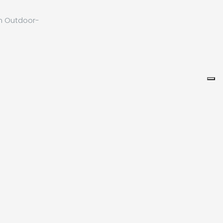
en Outdoor-
Leaflet
|
©
Koobcamp S.r.l.