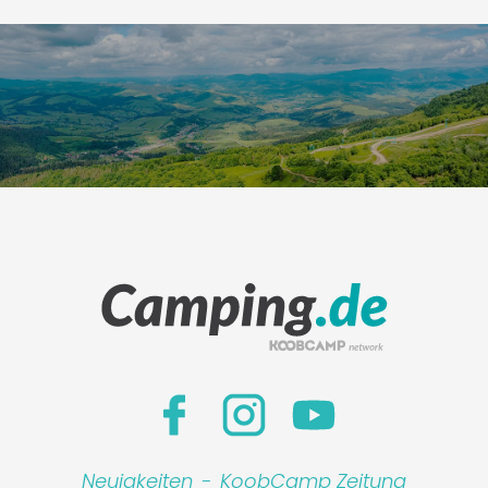
Neuigkeiten
-
KoobCamp Zeitung