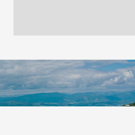
Leaflet
|
©
Koobcamp S.r.l.