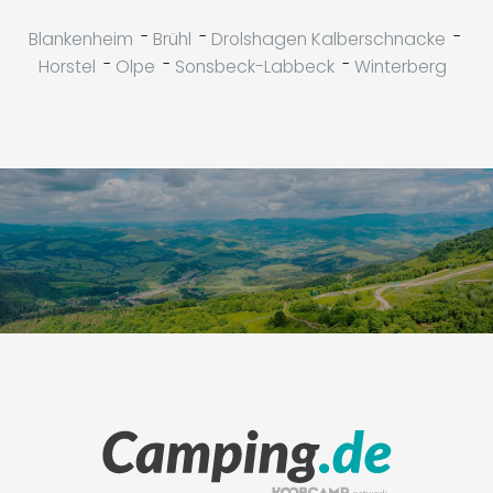
-
-
-
Blankenheim
Brühl
Drolshagen Kalberschnacke
-
-
-
Horstel
Olpe
Sonsbeck-Labbeck
Winterberg