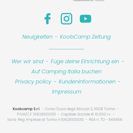
Neuigkeiten
-
KoobCamp Zeitung
Wer wir sind
-
Füge deine Einrichtung ein
-
Auf Camping Italia buchen
Privacy policy
-
Kundeninformationen
-
Impressum
Koobcamp S.r.l
Corso Duca degli Abruzzi 2, 10128 Torino
P.IVA/C.F. 10628300013
Capitale Sociale € 10.000 i.v.
Iscriz. Reg. Imprese di Torino n.10628300013
REA n. TO - 1149456