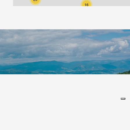
16
15
125
81
127
26
41
8
68
102
Leaflet
|
©
Koobcamp S.r.l.