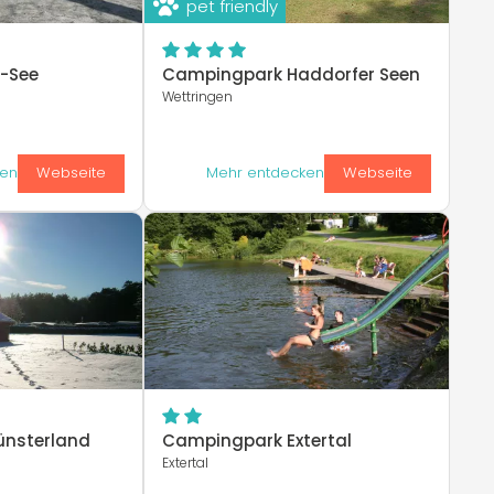
pet friendly
-See
Campingpark Haddorfer Seen
Wettringen
ken
Webseite
Mehr entdecken
Webseite
nsterland
Campingpark Extertal
Extertal