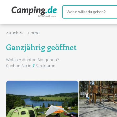
zurück zu:
Home
Ganzjährig geöffnet
Wohin möchten Sie gehen?
Suchen Sie in
7
Strukturen.