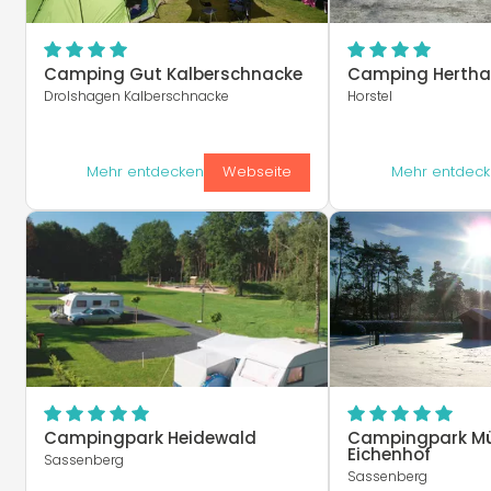
Camping Gut Kalberschnacke
Camping Hertha
Drolshagen Kalberschnacke
Horstel
Mehr entdecken
Webseite
Mehr entdec
Campingpark Heidewald
Campingpark Mü
Eichenhof
Sassenberg
Sassenberg