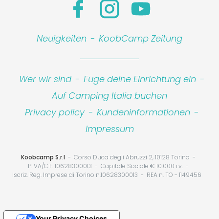
Neuigkeiten
-
KoobCamp Zeitung
Wer wir sind
-
Füge deine Einrichtung ein
-
Auf Camping Italia buchen
Privacy policy
-
Kundeninformationen
-
Impressum
Koobcamp S.r.l
Corso Duca degli Abruzzi 2, 10128 Torino
P.IVA/C.F. 10628300013
Capitale Sociale € 10.000 i.v.
Iscriz. Reg. Imprese di Torino n.10628300013
REA n. TO - 1149456
Your Privacy Choices