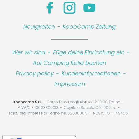
Neuigkeiten
-
KoobCamp Zeitung
Wer wir sind
-
Füge deine Einrichtung ein
-
Auf Camping Italia buchen
Privacy policy
-
Kundeninformationen
-
Impressum
Koobcamp S.r.l
Corso Duca degli Abruzzi 2, 10128 Torino
P.IVA/C.F. 10628300013
Capitale Sociale € 10.000 i.v.
Iscriz. Reg. Imprese di Torino n.10628300013
REA n. TO - 1149456