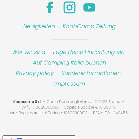
Neuigkeiten
-
KoobCamp Zeitung
Wer wir sind
-
Füge deine Einrichtung ein
-
Auf Camping Italia buchen
Privacy policy
-
Kundeninformationen
-
Impressum
Koobcamp S.r.l
Corso Duca degli Abruzzi 2, 10128 Torino
P.IVA/C.F. 10628300013
Capitale Sociale € 10.000 i.v.
Iscriz. Reg. Imprese di Torino n.10628300013
REA n. TO - 1149456