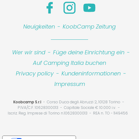
Neuigkeiten
-
KoobCamp Zeitung
Wer wir sind
-
Füge deine Einrichtung ein
-
Auf Camping Italia buchen
Privacy policy
-
Kundeninformationen
-
Impressum
Koobcamp S.r.l
Corso Duca degli Abruzzi 2, 10128 Torino
P.IVA/C.F. 10628300013
Capitale Sociale € 10.000 i.v.
Iscriz. Reg. Imprese di Torino n.10628300013
REA n. TO - 1149456