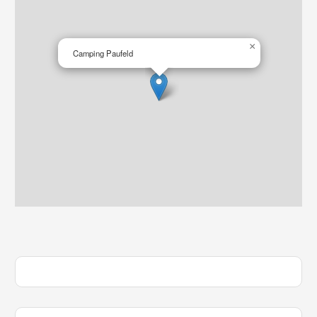
×
Camping Paufeld