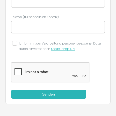
Telefon (für schnelleren Kontak)
Leaflet
|
©
Koobcamp S.r.l.
Ich bin mit der Verarbeitung personenbezogener Daten
durch einverstanden
KoobCamp S.r.l
Senden