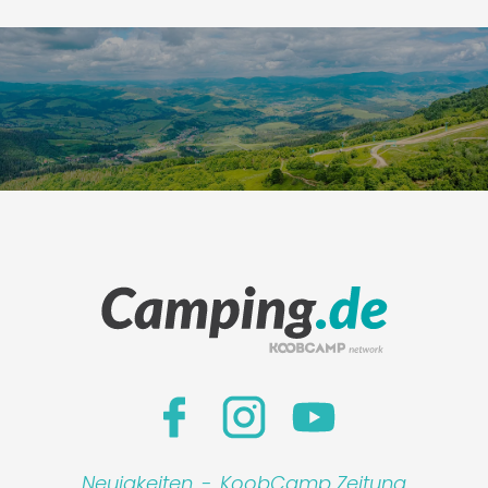
Neuigkeiten
-
KoobCamp Zeitung