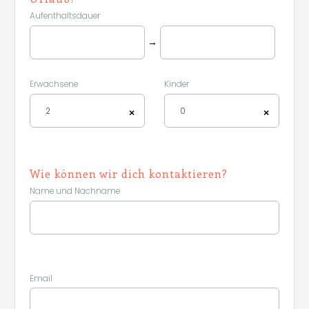
Aufenthaltsdauer
→
Erwachsene
Kinder
2
0
×
×
Wie können wir dich kontaktieren?
Name und Nachname
Leaflet
|
©
Koobcamp S.r.l.
Email