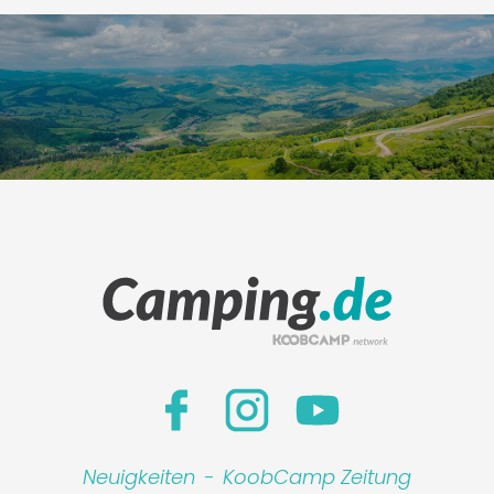
Neuigkeiten
-
KoobCamp Zeitung