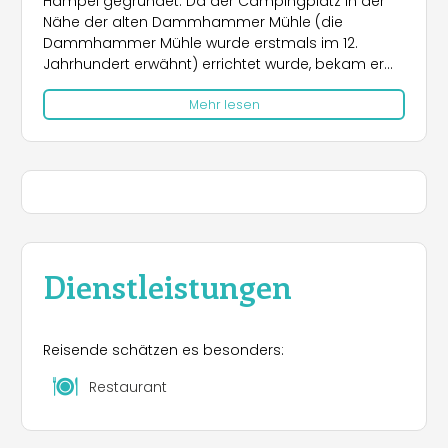
Hampel gegründet. Da der Campingplatz in der
Nähe der alten Dammhammer Mühle (die
Dammhammer Mühle wurde erstmals im 12.
Jahrhundert erwähnt) errichtet wurde, bekam er
damals auch den Namen „Campingplatz
Mehr lesen
Dammhammer“. Die Lage direkt am der Lahn, auf
dem Grundstück einer ehemaligen Baumschule
im Naturschutzgebiet und umgeben von Wiesen
und Wäldern, machten den Platz sehr idyllisch.
Dies ist dem Campingplatz auch 41 Jahre später
nicht verloren gegangen.
Dienstleistungen
Reisende schätzen es besonders:
Restaurant