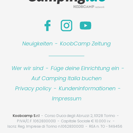
Neuigkeiten
-
KoobCamp Zeitung
Wer wir sind
-
Füge deine Einrichtung ein
-
Auf Camping Italia buchen
Privacy policy
-
Kundeninformationen
-
Impressum
Koobcamp S.r.l
Corso Duca degli Abruzzi 2, 10128 Torino
P.IVA/C.F. 10628300013
Capitale Sociale € 10.000 i.v.
Iscriz. Reg. Imprese di Torino n.10628300013
REA n. TO - 1149456