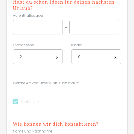
Hast du schon Ideen für deinen nächsten
Urlaub?
Aufenthaltsdauer
→
Erwachsene
Kinder
2
0
×
×
Welche Art von Unterkunft suchst du?*
Stellplatz
Leaflet
|
©
Koobcamp S.r.l.
Wie können wir dich kontaktieren?
Name und Nachname