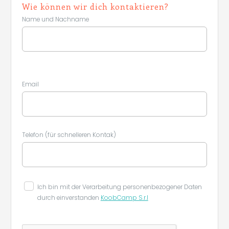
Wie können wir dich kontaktieren?
Name und Nachname
Email
Telefon (für schnelleren Kontak)
Ich bin mit der Verarbeitung personenbezogener Daten
durch einverstanden
KoobCamp S.r.l
Leaflet
|
©
Koobcamp S.r.l.