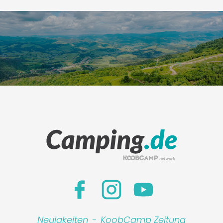
Neuigkeiten
-
KoobCamp Zeitung