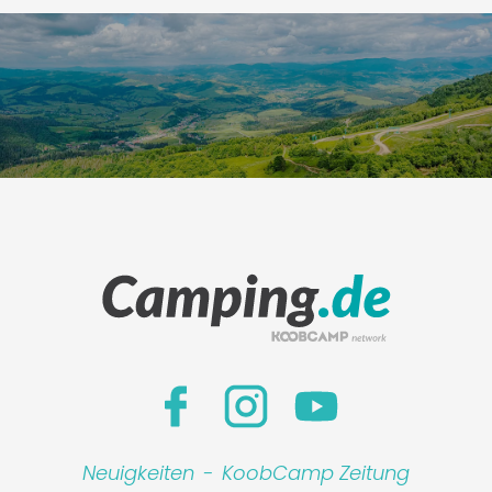
Neuigkeiten
-
KoobCamp Zeitung