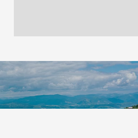
Leaflet
|
©
Koobcamp S.r.l.