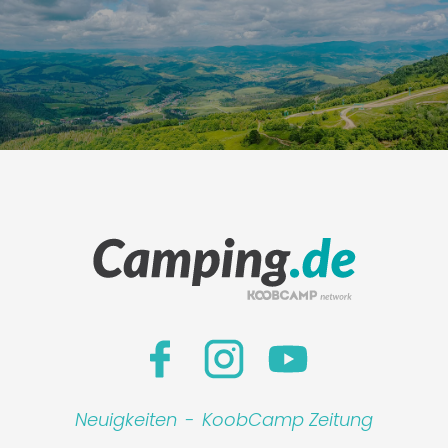
Neuigkeiten
-
KoobCamp Zeitung