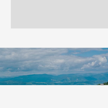
Leaflet
|
©
Koobcamp S.r.l.