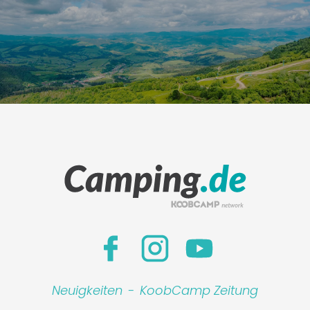
Neuigkeiten
-
KoobCamp Zeitung