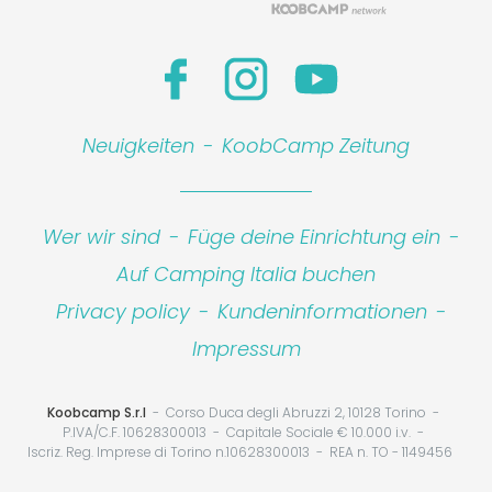
Neuigkeiten
-
KoobCamp Zeitung
Wer wir sind
-
Füge deine Einrichtung ein
-
Auf Camping Italia buchen
Privacy policy
-
Kundeninformationen
-
Impressum
Koobcamp S.r.l
Corso Duca degli Abruzzi 2, 10128 Torino
P.IVA/C.F. 10628300013
Capitale Sociale € 10.000 i.v.
Iscriz. Reg. Imprese di Torino n.10628300013
REA n. TO - 1149456