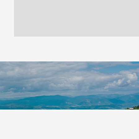
Leaflet
|
©
Koobcamp S.r.l.