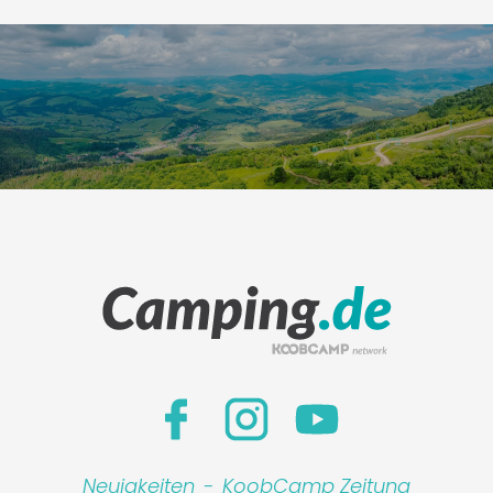
Neuigkeiten
-
KoobCamp Zeitung